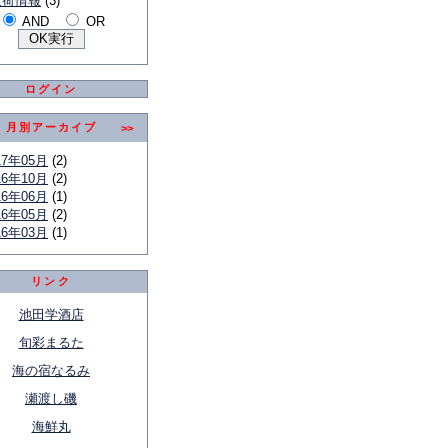
入荷情報
(3)
AND
OR
ログイン
月別アーカイブ
>>
17年05月
(2)
16年10月
(2)
16年06月
(1)
16年05月
(2)
16年03月
(1)
リンク
池田学酒店
旬彩まるた
海の宿なるみ
瀬渡し磯
海鮮丸