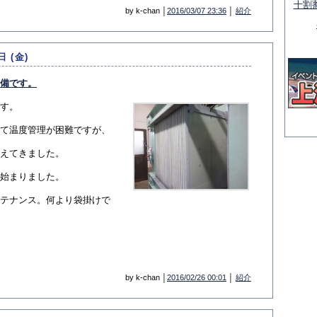
十割
by k-chan │
2016/03/07 23:36
│
紹介
日 (金)
備です。
す。
て温度管理が困難ですが、
えてきました。
始まりました。
テナンス。何より袋掛けで
by k-chan │
2016/02/26 00:01
│
紹介