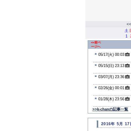
<
土
1
<<前ペ
ージへ
■
05/17(火) 00:03
■
05/15(日) 23:13
■
03/07(月) 23:36
■
02/26(金) 00:01
■
01/28(木) 23:56
>>k-chanの記事一覧
2016年 5月 17