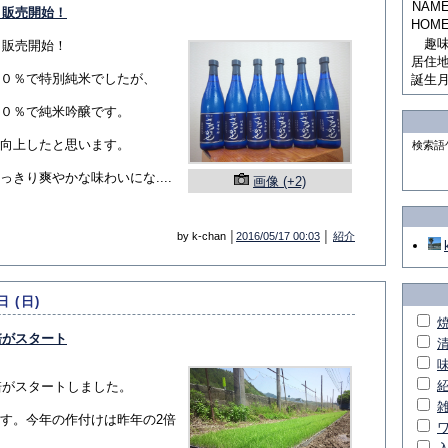
NAM
！販売開始！
HOM
趣
！販売開始！
居住
０％で特別純米でしたが、
誕生
０％で純米吟醸です。
向上したと思います。
検索語
きり爽やかな味わいにな....
画像 (+2)
by k-chan │
2016/05/17 00:03
│
紹介
日 (日)
培がスタート
栽培がスタートしました。
す。今年の作付けは昨年の2倍