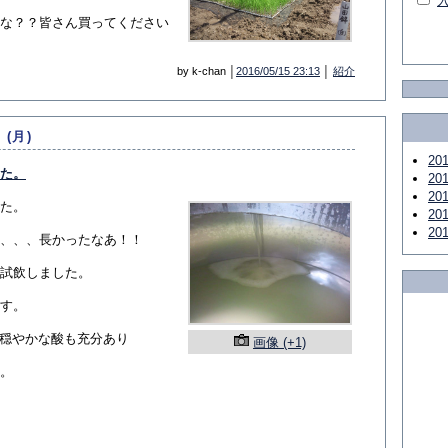
な？？皆さん買ってください
by k-chan │
2016/05/15 23:13
│
紹介
 (月)
20
た。
20
20
た。
20
20
、、、長かったなあ！！
試飲しました。
す。
5％穏やかな酸も充分あり
画像 (+1)
。