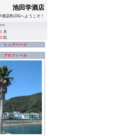
池田学酒店
学酒店BLOGへようこそ！
>>
日
月
0
31
トップページ
プロフィール