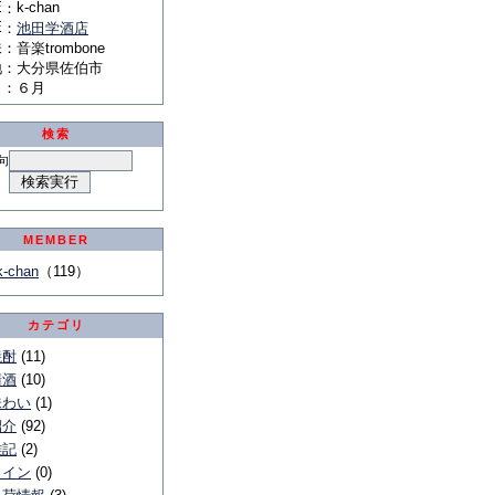
E
k-chan
：
E
：
池田学酒店
味
：
音楽trombone
地
：
大分県佐伯市
月
：
６月
検索
句
MEMBER
k-chan
（119）
カテゴリ
焼酎
(11)
清酒
(10)
味わい
(1)
紹介
(92)
雑記
(2)
ワイン
(0)