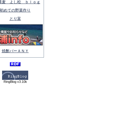
蕎麦 よし松 ｂｌｏｇ
初めての野菜作り
とり富
焼酎バーＡＮＹ
RingBlog v3.10k