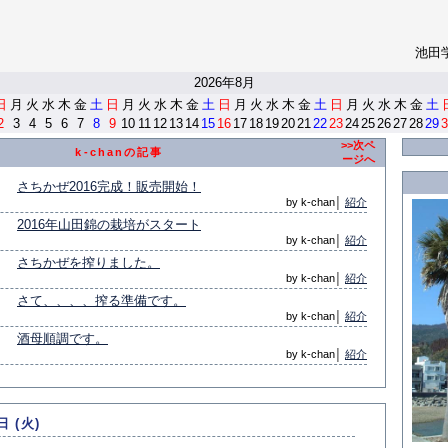
池田
<
2026年8月
日
月
火
水
木
金
土
日
月
火
水
木
金
土
日
月
火
水
木
金
土
日
月
火
水
木
金
土
2
3
4
5
6
7
8
9
10
11
12
13
14
15
16
17
18
19
20
21
22
23
24
25
26
27
28
29
3
>>次ペ
k-chanの記事
ージへ
さちかぜ2016完成！販売開始！
by k-chan│
紹介
2016年山田錦の栽培がスタート
by k-chan│
紹介
さちかぜを搾りました。
by k-chan│
紹介
さて、、、、搾る準備です。
by k-chan│
紹介
酒母順調です。
by k-chan│
紹介
日 (火)