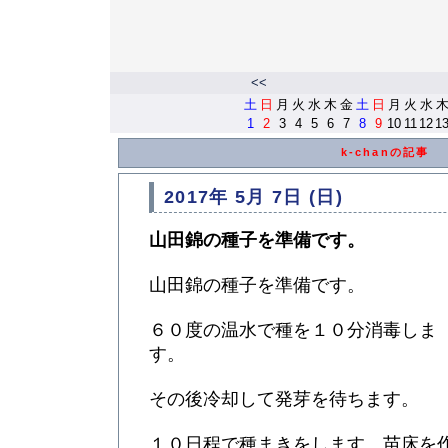
<<
土
日
月
火
水
木
金
土
日
月
火
水
1
2
3
4
5
6
7
8
9
10
11
12
1
k-chanの記事
2017年 5月 7日 (日)
山田錦の種子を準備です。
山田錦の種子を準備です。
６０度の温水で種を１０分消毒しま
す。
その後冷却して発芽を待ちます。
１０日程で種まきをします。苗床を