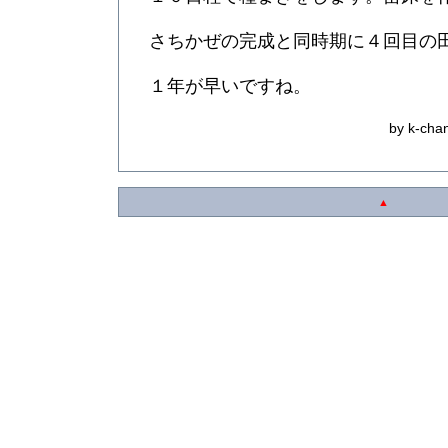
さちかぜの完成と同時期に４回目の
１年が早いですね。
by k-cha
▲