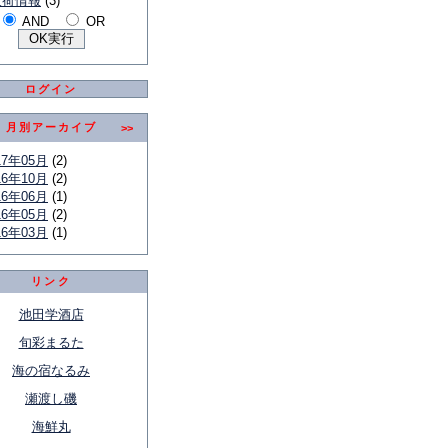
入荷情報
(3)
AND
OR
ログイン
月別アーカイブ
>>
17年05月
(2)
16年10月
(2)
16年06月
(1)
16年05月
(2)
16年03月
(1)
リンク
池田学酒店
旬彩まるた
海の宿なるみ
瀬渡し磯
海鮮丸