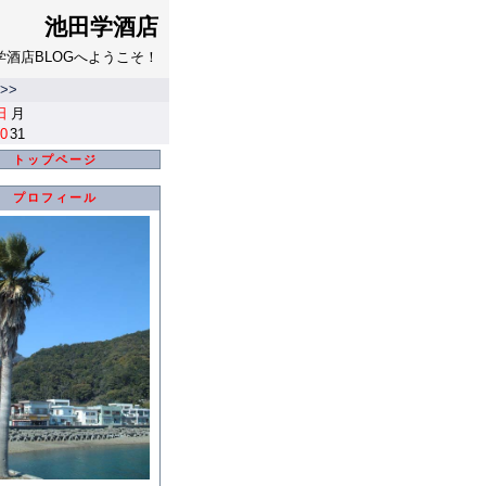
池田学酒店
学酒店BLOGへようこそ！
>>
日
月
0
31
トップページ
プロフィール