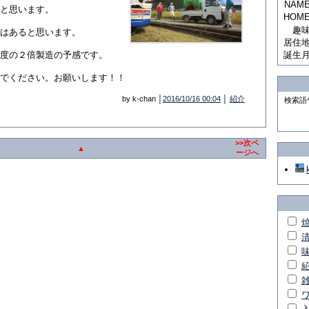
NAM
と思います。
HOM
趣
はあると思います。
居住
誕生
度の２倍製造の予感です。
でください。お願いします！！
by k-chan │
2016/10/16 00:04
│
紹介
検索語
>>次ペ
▲
ージへ