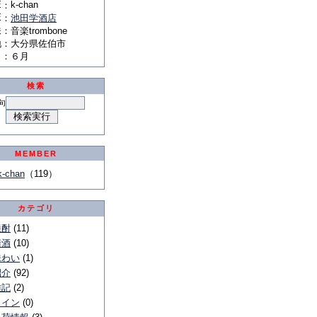
E
k-chan
：
E
：
池田学酒店
味
：
音楽trombone
地
：
大分県佐伯市
月
：
６月
検索
句
MEMBER
k-chan
（119）
カテゴリ
焼酎
(11)
清酒
(10)
味わい
(1)
紹介
(92)
雑記
(2)
ワイン
(0)