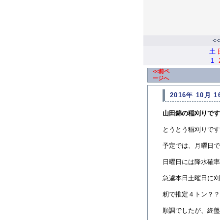
<
土
1
<<前ペ
ージへ
2016年 10月 1
山田錦の稲刈りです
とうとう稲刈りです
予定では、月曜日で
日曜日には降水確率
急遽本日土曜日に刈
籾で推定４トン？？
順調でしたが、終盤