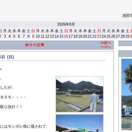
池田
<
2026年8月
日
月
火
水
木
金
土
日
月
火
水
木
金
土
日
月
火
水
木
金
土
日
月
火
水
木
金
土
2
3
4
5
6
7
8
9
10
11
12
13
14
15
16
17
18
19
20
21
22
23
24
25
26
27
28
29
3
>>次ペ
紹介の記事
ージへ
6日 (日)
。
。
したが、
８０％・・・・
取り決行！！
にはモンガレ病に侵されて