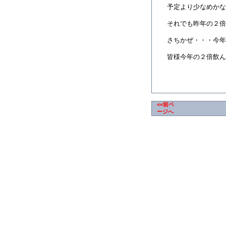
予定より少なめかな
それでも昨年の２倍
さちかぜ・・・今年
皆様今年の２倍飲ん
<<前ペ
ージへ