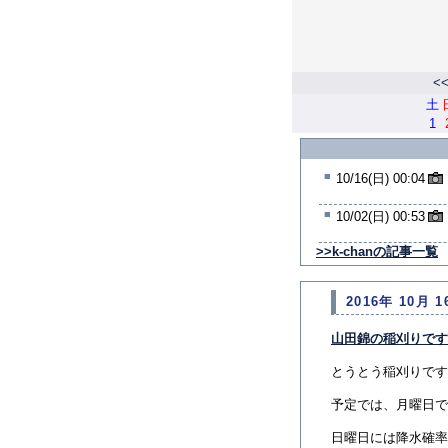
<
土
1
■
10/16(日) 00:04
■
10/02(日) 00:53
>>k-chanの記事一覧
2016年 10月 1
山田錦の稲刈りです
とうとう稲刈りです
予定では、月曜日で
日曜日には降水確率