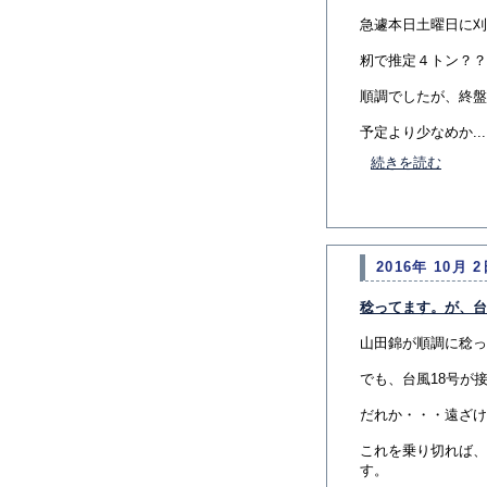
急遽本日土曜日に刈
籾で推定４トン？？
順調でしたが、終盤
予定より少なめか...
続きを読む
2016年 10月 2
稔ってます。が、台
山田錦が順調に稔っ
でも、台風18号が
だれか・・・遠ざけ
これを乗り切れば、
す。