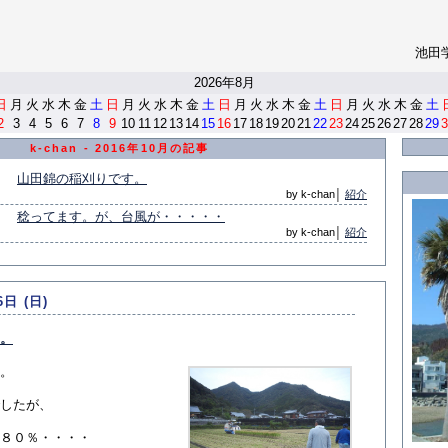
池田
<
2026年8月
日
月
火
水
木
金
土
日
月
火
水
木
金
土
日
月
火
水
木
金
土
日
月
火
水
木
金
土
2
3
4
5
6
7
8
9
10
11
12
13
14
15
16
17
18
19
20
21
22
23
24
25
26
27
28
29
3
k-chan - 2016年10月の記事
山田錦の稲刈りです。
by k-chan│
紹介
稔ってます。が、台風が・・・・・
by k-chan│
紹介
6日 (日)
。
。
したが、
８０％・・・・