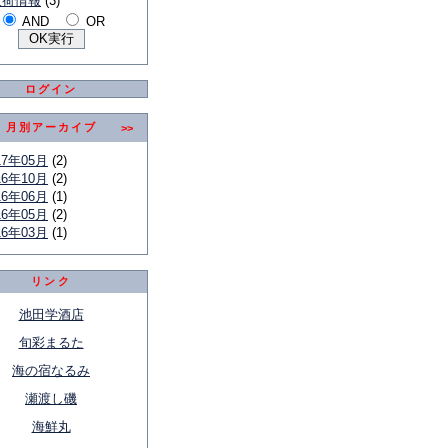
入荷情報
(3)
AND
OR
ログイン
月別アーカイブ
>>
17年05月
(2)
16年10月
(2)
16年06月
(1)
16年05月
(2)
16年03月
(1)
リンク
池田学酒店
旬彩まるた
海の宿なるみ
瀬渡し磯
海鮮丸