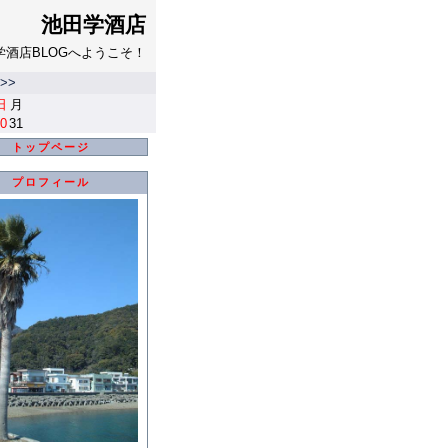
池田学酒店
学酒店BLOGへようこそ！
>>
日
月
0
31
トップページ
プロフィール