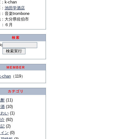
E
k-chan
：
E
：
池田学酒店
味
：
音楽trombone
地
：
大分県佐伯市
月
：
６月
検索
句
MEMBER
k-chan
（119）
カテゴリ
焼酎
(11)
清酒
(10)
味わい
(1)
紹介
(92)
雑記
(2)
ワイン
(0)