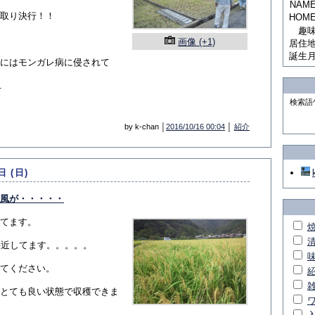
NAM
取り決行！！
HOM
趣
画像 (+1)
居住
誕生
にはモンガレ病に侵されて
.
検索語
by k-chan │
2016/10/16 00:04
│
紹介
日 (日)
風が・・・・・
てます。
接近してます。。。。。
てください。
とても良い状態で収穫できま