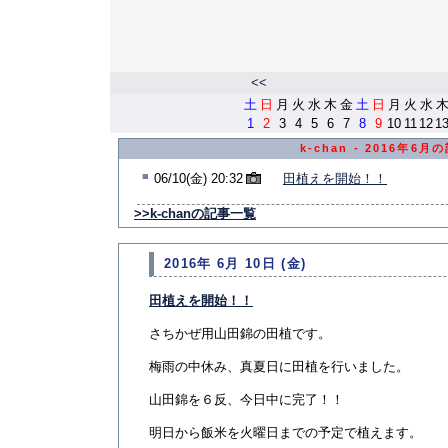
<<
土
日
月
火
水
木
金
土
日
月
火
水
1
2
3
4
5
6
7
8
9
10
11
12
1
k-chan - 2016年6月
■
06/10(金) 20:32
田植えを開始！！
>>k-chanの記事一覧
2016年 6月 10日 (金)
田植えを開始！！
さちかぜ用山田錦の田植です。
梅雨の中休み、真夏日に田植を行いました。
山田錦を６反、今日中に完了！！
明日から飯米を火曜日までの予定で植えます。