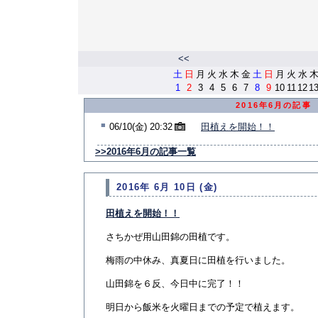
<<
土
日
月
火
水
木
金
土
日
月
火
水
1
2
3
4
5
6
7
8
9
10
11
12
1
2016年6月の記事
■
06/10(金) 20:32
田植えを開始！！
>>2016年6月の記事一覧
2016年 6月 10日 (金)
田植えを開始！！
さちかぜ用山田錦の田植です。
梅雨の中休み、真夏日に田植を行いました。
山田錦を６反、今日中に完了！！
明日から飯米を火曜日までの予定で植えます。