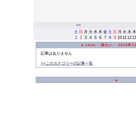
<<
土
日
月
火
水
木
金
土
日
月
火
水
1
2
3
4
5
6
7
8
9
10
11
12
1
k-chan - 味わい - 2016
記事はありません
>>このカテゴリーの記事一覧
▲