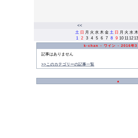
<<
土
日
月
火
水
木
金
土
日
月
火
水
1
2
3
4
5
6
7
8
9
10
11
12
1
k-chan - ワイン - 2016
記事はありません
>>このカテゴリーの記事一覧
▲