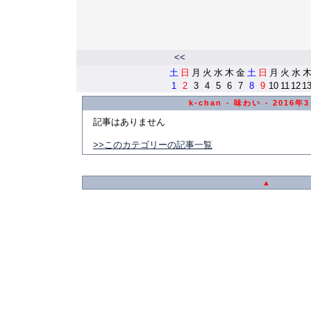
<<
土
日
月
火
水
木
金
土
日
月
火
水
1
2
3
4
5
6
7
8
9
10
11
12
1
k-chan - 味わい - 2016
記事はありません
>>このカテゴリーの記事一覧
▲