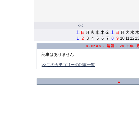
<<
土
日
月
火
水
木
金
土
日
月
火
水
1
2
3
4
5
6
7
8
9
10
11
12
1
k-chan - 清酒 - 2016年
記事はありません
>>このカテゴリーの記事一覧
▲