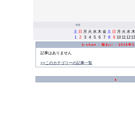
<<
土
日
月
火
水
木
金
土
日
月
火
水
1
2
3
4
5
6
7
8
9
10
11
12
1
k-chan - 味わい - 2016
記事はありません
>>このカテゴリーの記事一覧
▲