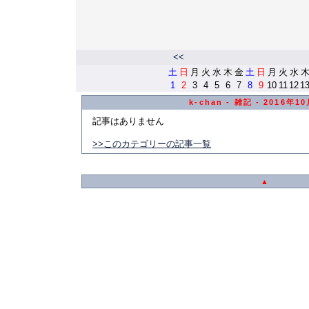
<<
土
日
月
火
水
木
金
土
日
月
火
水
1
2
3
4
5
6
7
8
9
10
11
12
1
k-chan - 雑記 - 2016年
記事はありません
>>このカテゴリーの記事一覧
▲