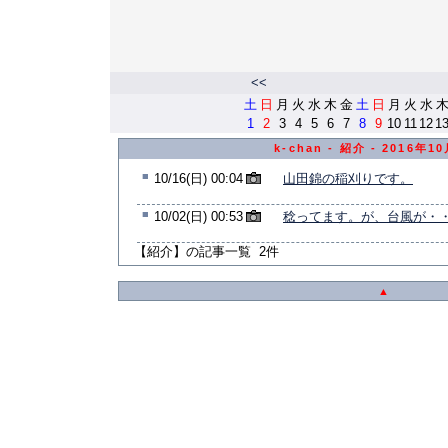
<<
土
日
月
火
水
木
金
土
日
月
火
水
1
2
3
4
5
6
7
8
9
10
11
12
1
k-chan - 紹介 - 2016年
■
10/16(日) 00:04
山田錦の稲刈りです。
■
10/02(日) 00:53
稔ってます。が、台風が・
【紹介】の記事一覧 2件
▲