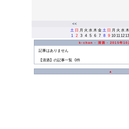
<<
土
日
月
火
水
木
金
土
日
月
火
水
1
2
3
4
5
6
7
8
9
10
11
12
1
k-chan - 清酒 - 2015年
記事はありません
【清酒】の記事一覧 0件
▲